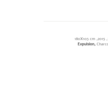
180
Expulsion,
Charco